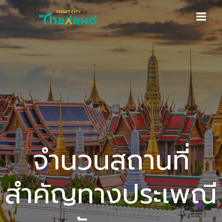
Skip
to
content
จำนวนสถานที่
สำคัญทางประเพณี