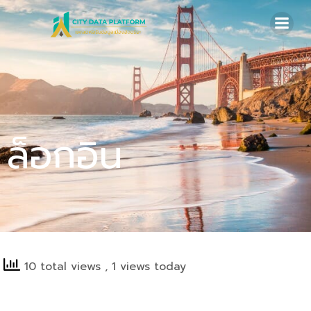
Skip
to
content
ล็อกอิน
10 total views
, 1 views today