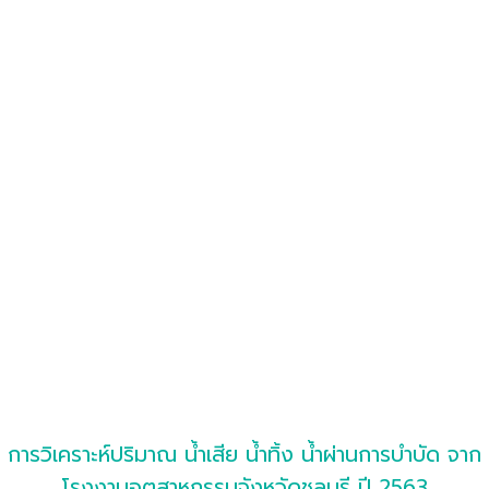
การวิเคราะห์ปริมาณ น้ำเสีย น้ำทิ้ง น้ำผ่านการบำบัด จาก
โรงงานอุตสาหกรรมจังหวัดชลบุรี ปี 2563