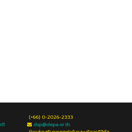
(+66) 0-2026-2333
าติ
dsp@depa.or.th