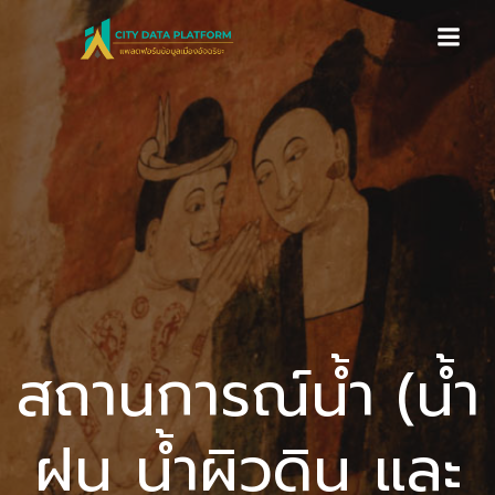
Skip
to
content
สถานการณ์น้ำ (น้ำ
ฝน น้ำผิวดิน และ