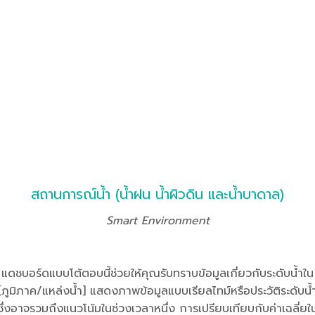
สถานการณ์น้ำ (น้ำฝน น้ำผิวดิน และน้ำบาดาล)
Smart Environment
แดชบอร์ดแบบโต้ตอบนี้ช่วยให้คุณรับทราบข้อมูลเกี่ยวกับระดับน้ำใน
[ภูมิภาค/แหล่งน้ำ] แสดงภาพข้อมูลแบบเรียลไทม์หรือประวัติระดับน้
ซึ่งอาจรวมถึงแนวโน้มในช่วงเวลาหนึ่ง การเปรียบเทียบกับค่าเฉลี่ยใ