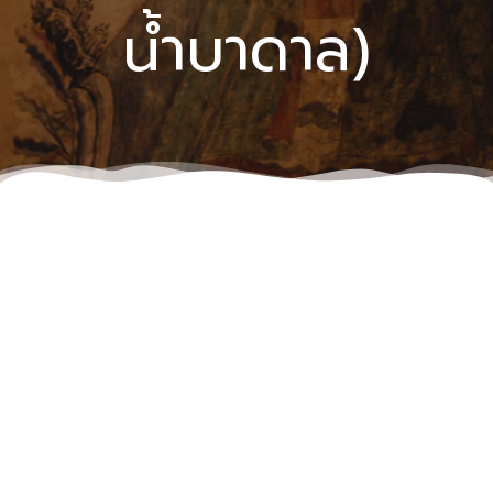
น้ำบาดาล)