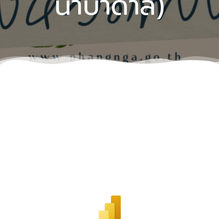
น้ำบาดาล)