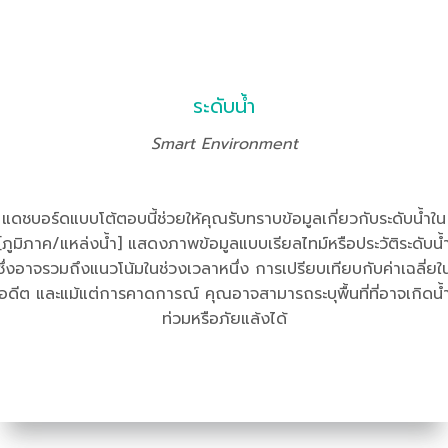
ระดับน้ำ
Smart Environment
แดชบอร์ดแบบโต้ตอบนี้ช่วยให้คุณรับทราบข้อมูลเกี่ยวกับระดับน้ำใน
[ภูมิภาค/แหล่งน้ำ] แสดงภาพข้อมูลแบบเรียลไทม์หรือประวัติระดับน้
ซึ่งอาจรวมถึงแนวโน้มในช่วงเวลาหนึ่ง การเปรียบเทียบกับค่าเฉลี่ยใ
อดีต และแม้แต่การคาดการณ์ คุณอาจสามารถระบุพื้นที่ที่อาจเกิดน้
ท่วมหรือภัยแล้งได้