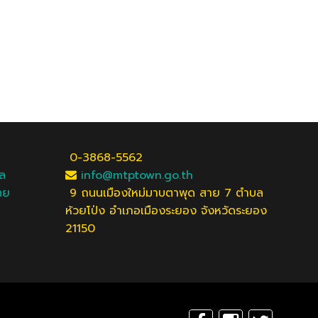
0-3868-5562
ัล
info@mtptown.go.th
ทย
9 ถนนเมืองใหม่มาบตาพุด สาย 7 ตำบล
ห้วยโป่ง อำเภอเมืองระยอง จังหวัดระยอง
21150