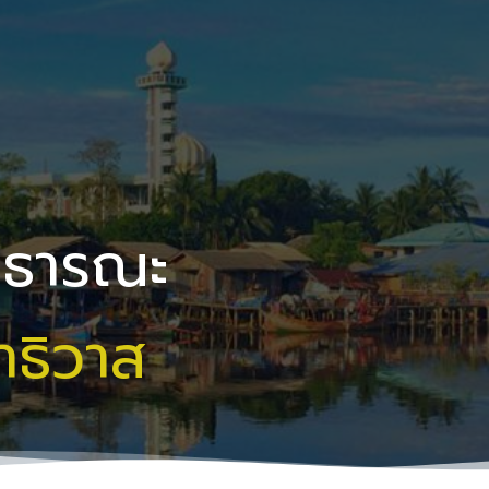
าธารณะ
าธิวาส