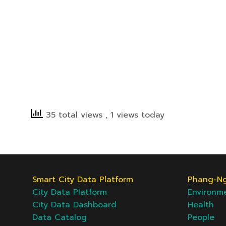
35 total views
, 1 views today
Smart City Data Platform
Phang-Nga
City Data Platform
Environm
City Data Dashboard
Health
Data Catalog
People