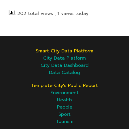
202 total views
, 1 views today
Smart City Data Platform
City Data Platform
City Data Dashboard
Data Catalog
Template City's Public Report
Environment
Health
People
Sport
Tourism