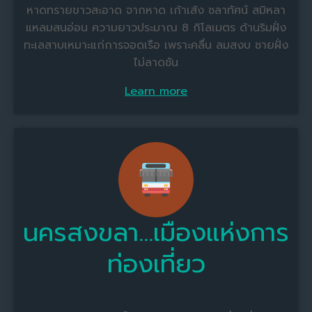
หาดทรายขาวสะอาด จากหาด เก้าเส้ง ชลาทัศน์ สมิหลา
แหลมสนอ่อน ความยาวประมาณ 8 กิโลเมตร ด้านริมฝั่ง
ทะเลสาบเหมาะแก่การจอดเรือ เพราะคลื่น ลมสงบ ชายฝั่ง
ไม่ลาดชัน
Learn more
นครสงขลา...เมืองแห่งการ
ท่องเที่ยว