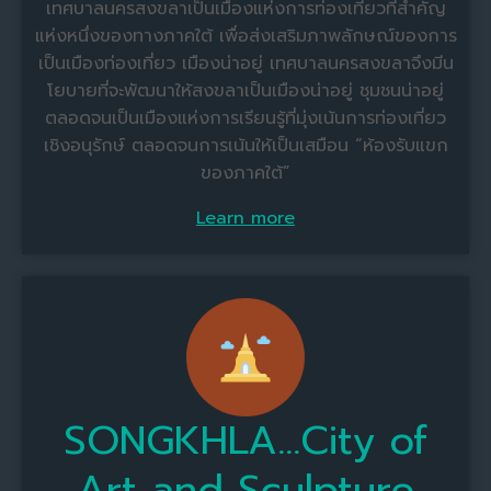
เทศบาลนครสงขลาเป็นเมืองแห่งการท่องเที่ยวที่สำคัญ
แห่งหนึ่งของทางภาคใต้ เพื่อส่งเสริมภาพลักษณ์ของการ
เป็นเมืองท่องเที่ยว เมืองน่าอยู่ เทศบาลนครสงขลาจึงมีน
โยบายที่จะพัฒนาให้สงขลาเป็นเมืองน่าอยู่ ชุมชนน่าอยู่
ตลอดจนเป็นเมืองแห่งการเรียนรู้ที่มุ่งเน้นการท่องเที่ยว
เชิงอนุรักษ์ ตลอดจนการเน้นให้เป็นเสมือน “ห้องรับแขก
ของภาคใต้”
Learn more
SONGKHLA...City of
Art and Sculpture