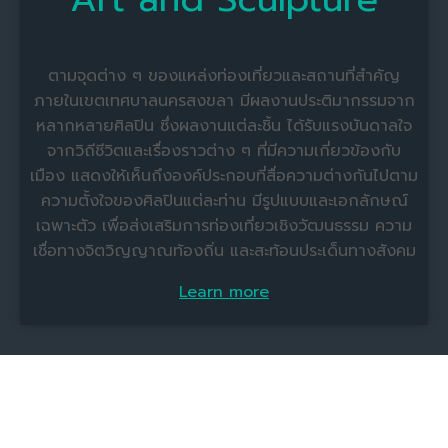
ตามจุดต่าง ๆ ของแหล่งท่องเที่ยวและสถานที่สำคัญ
ภายในเขตเทศบาลนครสงขลา มีผลงานประติมากรรมจาก
หลากหลายศิลปิน ซึ่งผลงานแต่ละชิ้น ได้รับแรงบันดาลใจ
จากวิถีชีวิตและเรื่องราวต่าง ๆ ที่มีความเกี่ยวข้องกับ
เมือง แสดงให้เห็นถึงองค์ประกอบที่สื่อความต่างกันไปตาม
ความตั้งใจของศิลปินแต่ละท่าน มีรูปแบบและเอกลักษณ์
เฉพาะตัว เพื่อส่งเสริมการท่องเที่ยวเชิงวัฒนธรรม ความ
เชื่อทางจิตวิญญาณท้องถิ่น และสะท้อนประเด็นทางสังคม
Learn more