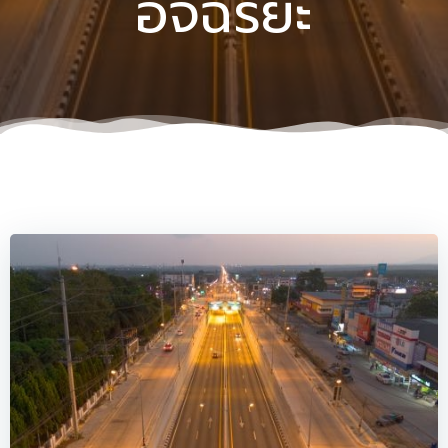
อัจฉริยะ